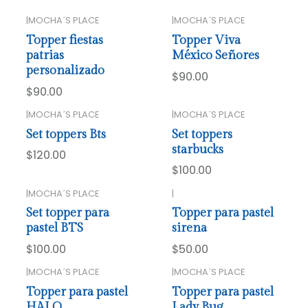
|
MOCHA´S PLACE
|
MOCHA´S PLACE
Topper fiestas
Topper Viva
patrias
México Señores
personalizado
$90.00
$90.00
|
MOCHA´S PLACE
|
MOCHA´S PLACE
Set toppers Bts
Set toppers
starbucks
$120.00
$100.00
|
MOCHA´S PLACE
|
Set topper para
Topper para pastel
pastel BTS
sirena
$100.00
$50.00
|
MOCHA´S PLACE
|
MOCHA´S PLACE
Topper para pastel
Topper para pastel
HALO
Lady Bug