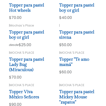
Topper para pastel
Topper para pastel
Hot wheels
boy or girl
$70.00
$40.00
|
Mochas´s Place
|
Topper para pastel
Topper para pastel
boy or girl
sirena
$25.00
$50.00
desde
|
MOCHA´S PLACE
|
MOCHA´S PLACE
Topper para pastel
Topper "Te amo
Lady Bug
mamá"
(Miraculous)
$60.00
$70.00
|
MOCHA´S PLACE
|
MOCHA´S PLACE
Topper Viva
Topper para pastel
México Señores
Mickey Mouse
"zapatos"
$90.00