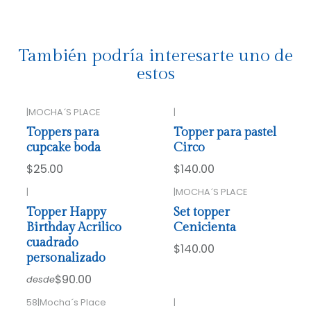
También podría interesarte uno de
estos
|
MOCHA´S PLACE
|
Toppers para
Topper para pastel
cupcake boda
Circo
$25.00
$140.00
|
|
MOCHA´S PLACE
Topper Happy
Set topper
Birthday Acrilico
Cenicienta
cuadrado
$140.00
personalizado
$90.00
desde
58
|
Mocha´s Place
|