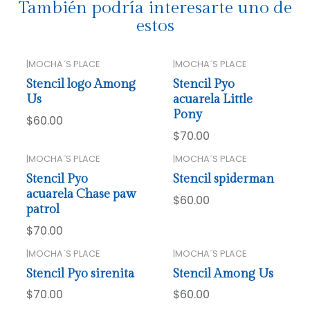
También podría interesarte uno de
estos
|
MOCHA´S PLACE
|
MOCHA´S PLACE
Stencil logo Among
Stencil Pyo
Us
acuarela Little
Pony
$60.00
$70.00
|
MOCHA´S PLACE
|
MOCHA´S PLACE
Stencil Pyo
Stencil spiderman
acuarela Chase paw
$60.00
patrol
$70.00
|
MOCHA´S PLACE
|
MOCHA´S PLACE
Stencil Pyo sirenita
Stencil Among Us
$70.00
$60.00