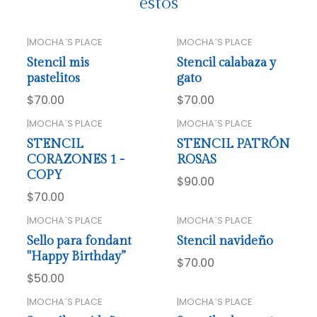
estos
|
MOCHA´S PLACE
|
MOCHA´S PLACE
Stencil mis
Stencil calabaza y
pastelitos
gato
$70.00
$70.00
|
MOCHA´S PLACE
|
MOCHA´S PLACE
STENCIL
STENCIL PATRÓN
CORAZONES 1 -
ROSAS
COPY
$90.00
$70.00
|
MOCHA´S PLACE
|
MOCHA´S PLACE
Sello para fondant
Stencil navideño
"Happy Birthday”
$70.00
$50.00
|
MOCHA´S PLACE
|
MOCHA´S PLACE