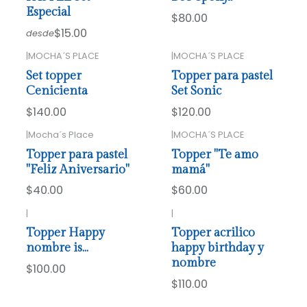
Especial
$80.00
$15.00
desde
|
MOCHA´S PLACE
|
MOCHA´S PLACE
Set topper
Topper para pastel
Cenicienta
Set Sonic
$140.00
$120.00
|
Mocha´s Place
|
MOCHA´S PLACE
Topper para pastel
Topper "Te amo
"Feliz Aniversario"
mamá"
$40.00
$60.00
|
|
Topper Happy
Topper acrilico
nombre is…
happy birthday y
nombre
$100.00
$110.00