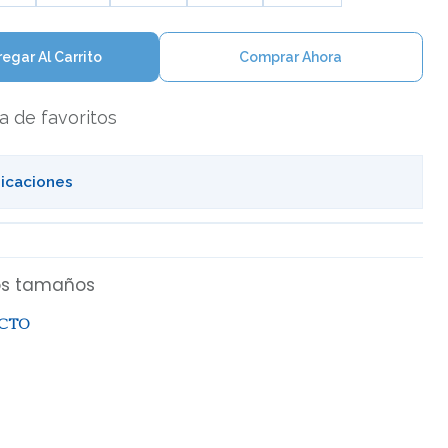
egar Al Carrito
Comprar Ahora
ta de favoritos
bicaciones
ios tamaños
UCTO