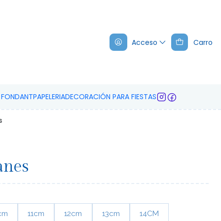
Acceso
Carro
A FONDANT
PAPELERIA
DECORACIÓN PARA FIESTAS
s
anes
cm
11cm
12cm
13cm
14CM