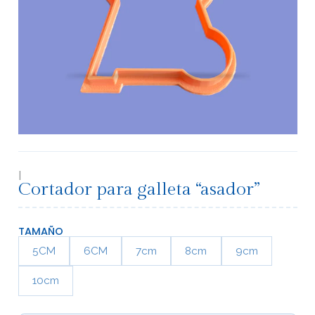
|
Cortador para galleta “asador”
TAMAÑO
5CM
6CM
7cm
8cm
9cm
10cm