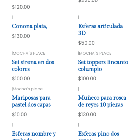
$220.00
$120.00
|
|
Conona plata,
Esferas articulada
3D
$130.00
$50.00
|
MOCHA´S PLACE
|
MOCHA´S PLACE
Agotado
Set sirena en dos
Set toppers Encanto
colores
columpio
$100.00
$100.00
|
Mocha’s place
|
Mariposas para
Muñeco para rosca
pastel dos capas
de reyes 10 piezas
$10.00
$130.00
|
|
Esferas nombre y
Esferas pino dos